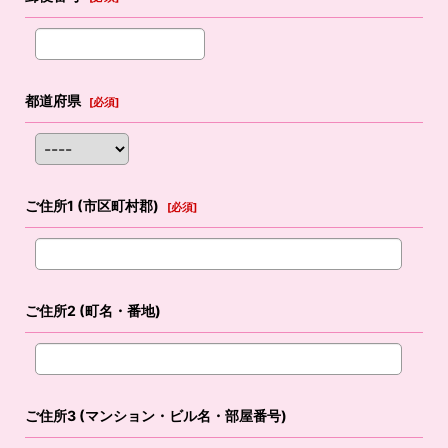
都道府県
[
必須
]
ご住所1
(市区町村郡)
[
必須
]
ご住所2
(町名・番地)
ご住所3
(マンション・ビル名・部屋番号)