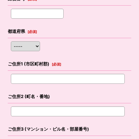
都道府県
[
必須
]
ご住所1
(市区町村郡)
[
必須
]
ご住所2
(町名・番地)
ご住所3
(マンション・ビル名・部屋番号)