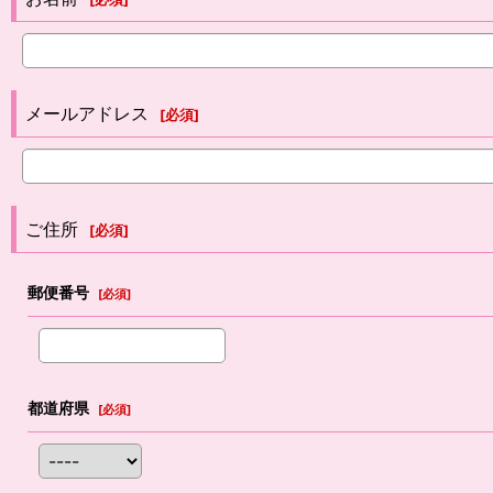
メールアドレス
[
必須
]
ご住所
[
必須
]
郵便番号
[
必須
]
都道府県
[
必須
]