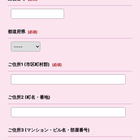
都道府県
[
必須
]
ご住所1
(市区町村郡)
[
必須
]
ご住所2
(町名・番地)
ご住所3
(マンション・ビル名・部屋番号)