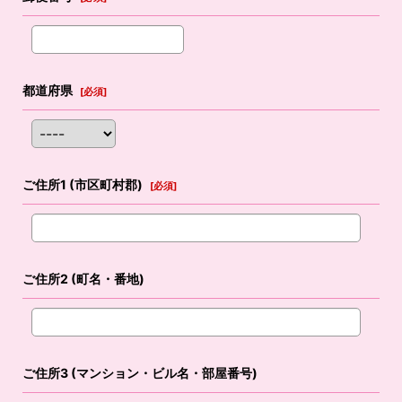
都道府県
[
必須
]
ご住所1
(市区町村郡)
[
必須
]
ご住所2
(町名・番地)
ご住所3
(マンション・ビル名・部屋番号)