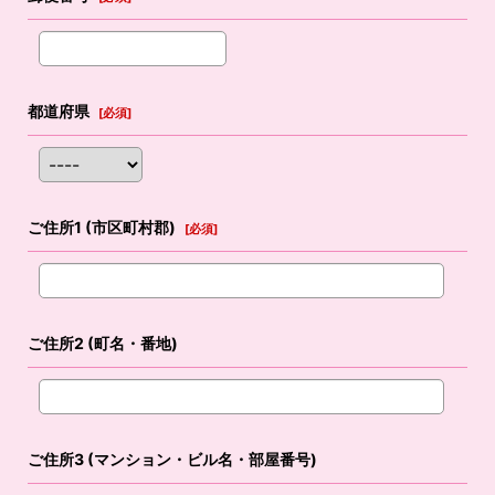
都道府県
[
必須
]
ご住所1
(市区町村郡)
[
必須
]
ご住所2
(町名・番地)
ご住所3
(マンション・ビル名・部屋番号)