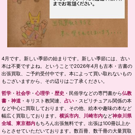
4月です。新しい季節の始まりです。新しい季節には、古い
本は不要ですよね。ということで2026年4月も古本・古書の
出張買取、ご予約受付中です。本によって買い取れないもの
もございますから、その辺りはご了承ください。
哲学
・
社会学
・
心理学
・
歴史
・民俗学などの専門書から
仏教
書
・
神道
・キリスト教関連、
占い
・スピリチュアル関係の本
など中心に買取しております。その他、絵本や趣味の本など
幅広く買取しております。
横浜市内
、
川崎市内
など
神奈川県
全域
、
東京都内
もちろん出張無料です。出張は100冊以上か
らとさせていただいております。数百冊、数千冊の大量買取