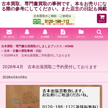
古本買取、専門書買取の事例です。本をお売りにな
る際の参考にしてください。また店主の日記も掲載
カート
問い合わせ
店主のご挨拶
会社概要
特商法表示
カテゴリ
商品検索
古本買取・専門書出張買取のしましまブックス：HOME
>
古本・古書の買取事例・日記
>
2026年4月 古本出張買取ご予約受付しております
2026年4月 古本出張買取ご予約受付しております
2026
04
09
年
月
日