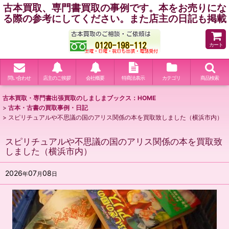
古本買取、専門書買取の事例です。本をお売りにな
る際の参考にしてください。また店主の日記も掲載
カート
問い合わせ
店主のご挨拶
会社概要
特商法表示
カテゴリ
商品検索
古本買取・専門書出張買取のしましまブックス：HOME
>
古本・古書の買取事例・日記
>
スピリチュアルや不思議の国のアリス関係の本を買取致しました（横浜市内）
スピリチュアルや不思議の国のアリス関係の本を買取致
しました（横浜市内）
2026
07
08
年
月
日