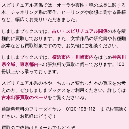
スピリチュアル関係では、オーラや霊性・魂の成長に関する
本、チャネリング系の著作、ヒーリングや瞑想に関する書籍
など、幅広くお売りいただきました。
しましまブックスでは、
占い・スピリチュアル関係
の本を積
極的に買取しております。また、文学作品の研究書や各種翻
訳本なども買取対象ですので、お気軽にご相談ください。
しましまブックスでは、
横浜市内
・
川崎市内
をはじめ
神奈川
県全域
、
東京都内
へ出張無料で買取に伺っております。100
冊以上から承っております。
スピリチュアル系の本や、ちょっと変わった本の買取をお考
えの方、ぜひしましまブックスをご利用ください。詳しくは
古本出張買取のページ
をご覧くださいね。
通話料無料のフリーダイヤル 0120-198-112 までお電話く
ださい。お気軽にどうぞ！
買取のご依頼はＥメールでもどうぞ