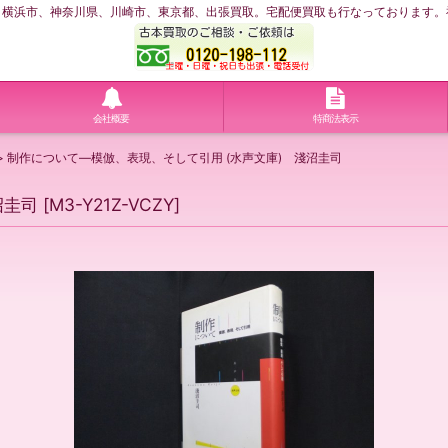
浜市、神奈川県、川崎市、東京都、出張買取。宅配便買取も行なっております。神奈川
会社概要
特商法表示
>
制作について―模倣、表現、そして引用 (水声文庫) 淺沼圭司
沼圭司
[
M3-Y21Z-VCZY
]