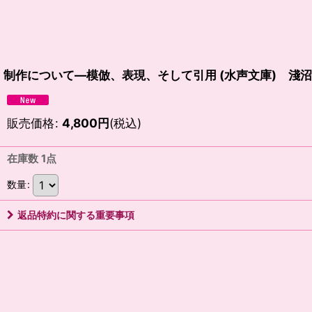
制作について―模倣、表現、そして引用 (水声文庫) 淺
販売価格
:
4,800
円
(税込)
在庫数 1点
数量
:
返品特約に関する重要事項