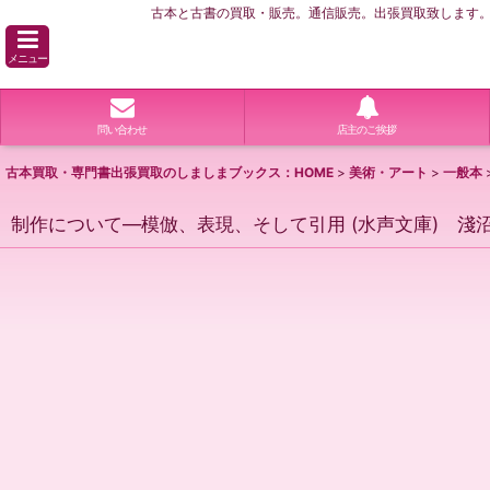
古本と古書の買取・販売。通信販売。出張買取致します。横
メニュー
問い合わせ
店主のご挨拶
古本買取・専門書出張買取のしましまブックス：HOME
>
美術・アート
>
一般本
制作について―模倣、表現、そして引用 (水声文庫) 淺