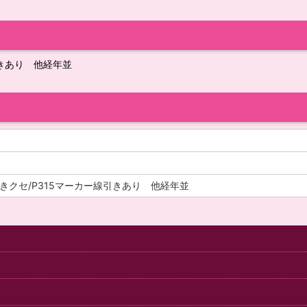
きあり 他経年並
クセ/P315マーカー線引きあり 他経年並