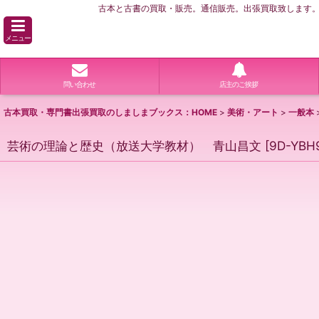
古本と古書の買取・販売。通信販売。出張買取致します。横
メニュー
問い合わせ
店主のご挨拶
古本買取・専門書出張買取のしましまブックス：HOME
>
美術・アート
>
一般本
芸術の理論と歴史（放送大学教材） 青山昌文
[
9D-YBH