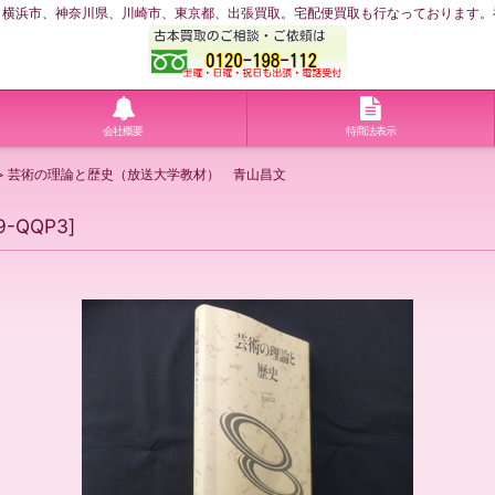
浜市、神奈川県、川崎市、東京都、出張買取。宅配便買取も行なっております。神奈川
会社概要
特商法表示
>
芸術の理論と歴史（放送大学教材） 青山昌文
9-QQP3
]