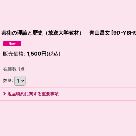
芸術の理論と歴史（放送大学教材） 青山昌文
[
9D-YBH
販売価格
:
1,500
円
(税込)
在庫数 1点
数量
:
返品特約に関する重要事項