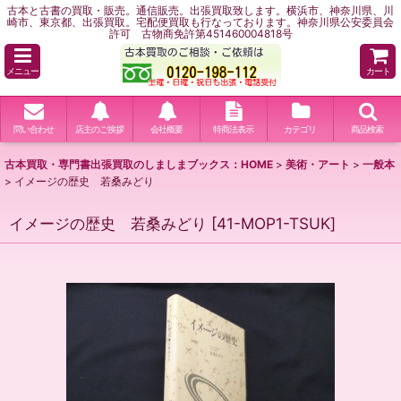
古本と古書の買取・販売。通信販売。出張買取致します。横浜市、神奈川県、川
崎市、東京都、出張買取。宅配便買取も行なっております。神奈川県公安委員会
許可 古物商免許第451460004818号
メニュー
カート
問い合わせ
店主のご挨拶
会社概要
特商法表示
カテゴリ
商品検索
古本買取・専門書出張買取のしましまブックス：HOME
>
美術・アート
>
一般本
>
イメージの歴史 若桑みどり
イメージの歴史 若桑みどり
[
41-MOP1-TSUK
]