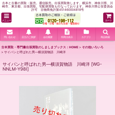
古本と古書の買取・販売。通信販売。出張買取致します。横浜市、神奈川県、川
崎市、東京都、出張買取。宅配便買取も行なっております。神奈川県公安委員会
許可 古物商免許第451460004818号
メニュー
カート
問い合わせ
店主のご挨拶
会社概要
特商法表示
カテゴリ
商品検索
古本買取・専門書出張買取のしましまブックス：HOME
>
その他いろいろ
>
サイパンと呼ばれた男―横須賀物語 川崎洋
サイパンと呼ばれた男―横須賀物語 川崎洋
[
WG-
NNLM-Y98I
]