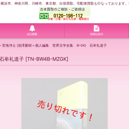
浜市、神奈川県、川崎市、東京都、出張買取。宅配便買取も行なっております。神奈川
会社概要
特商法表示
>
苦海浄土 (池澤夏樹＝個人編集 世界文学全集 III-04) 石牟礼道子
 石牟礼道子
[
TN-BW4B-MZGK
]