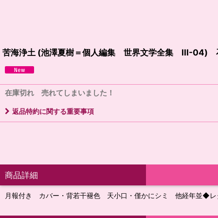
苦海浄土 (池澤夏樹＝個人編集 世界文学全集 III-04)
在庫切れ 売れてしまいました！
返品特約に関する重要事項
商品詳細
月報付き カバー・背若干褪色 天小口・僅かにシミ 他経年並◆レ