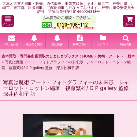
古本と古書の買取・販売。通信販売。出張買取致します。横浜市、神奈川県、川
崎市、東京都、出張買取。宅配便買取も行なっております。神奈川県公安委員会
許可 古物商免許第451460004818号
メニュー
カート
問い合わせ
店主のご挨拶
会社概要
特商法表示
カテゴリ
商品検索
古本買取・専門書出張買取のしましまブックス：HOME
>
美術・アート
>
一般本
>
写真は魔術 アート・フォトグラフィーの未来形 シャーロット・コットン編
著 後藤繁雄/ G P gallery 監修 深井佐和子 訳
写真は魔術 アート・フォトグラフィーの未来形 シャ
ーロット・コットン編著 後藤繁雄/ G P gallery 監修
深井佐和子 訳