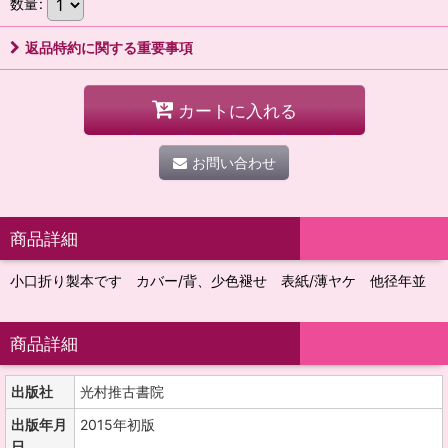
数量
:
返品特約に関する重要事項
カートに入れる
お問い合わせ
商品詳細
小口折り製本です カバー/背、少色褪せ 表紙/薄ヤケ 他径年並
商品詳細
出版社
光村推古書院
出版年月
2015年初版
日