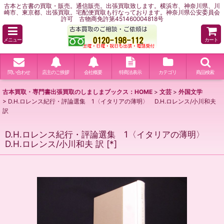
古本と古書の買取・販売。通信販売。出張買取致します。横浜市、神奈川県、川
崎市、東京都、出張買取。宅配便買取も行なっております。神奈川県公安委員会
許可 古物商免許第451460004818号
メニュー
カート
問い合わせ
店主のご挨拶
会社概要
特商法表示
カテゴリ
商品検索
古本買取・専門書出張買取のしましまブックス：HOME
>
文芸
>
外国文学
>
D.H.ロレンス紀行・評論選集 1〈イタリアの薄明〉 D.H.ロレンス/小川和夫
訳
D.H.ロレンス紀行・評論選集 1〈イタリアの薄明〉
D.H.ロレンス/小川和夫 訳
[
*
]