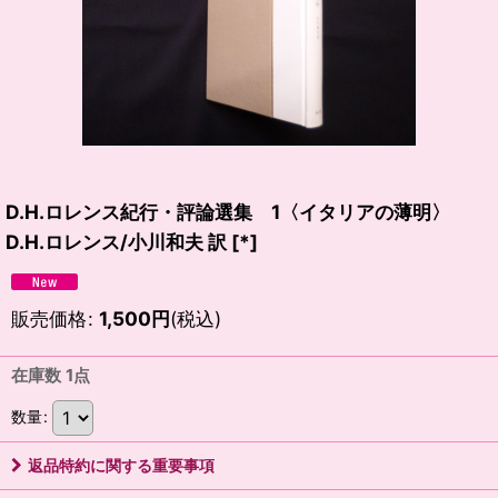
D.H.ロレンス紀行・評論選集 1〈イタリアの薄明〉
D.H.ロレンス/小川和夫 訳
[
*
]
販売価格
:
1,500
円
(税込)
在庫数 1点
数量
:
返品特約に関する重要事項