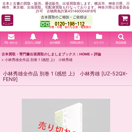
古本と古書の買取・販売。通信販売。出張買取致します。横浜市、神奈川県、川
崎市、東京都、出張買取。宅配便買取も行なっております。神奈川県公安委員会
許可 古物商免許第451460004818号
メニュー
カート
問い合わせ
店主のご挨拶
会社概要
特商法表示
カテゴリ
商品検索
古本買取・専門書出張買取のしましまブックス：HOME
>
評論
>
小林秀雄全作品 別巻 1 (感想 上) 小林秀雄
小林秀雄全作品 別巻 1 (感想 上) 小林秀雄
[
UZ-52QX-
FEN9
]