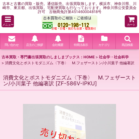
古本と古書の買取・販売。通信販売。出張買取致します。横浜市、神奈川県、川
崎市、東京都、出張買取。宅配便買取も行なっております。神奈川県公安委員会
許可 古物商免許第451460004818号
メニュー
カート
問い合わせ
店主のご挨拶
会社概要
特商法表示
カテゴリ
商品検索
古本買取・専門書出張買取のしましまブックス：HOME
>
社会学・社会科学
>
消費文化とポストモダニズム〈下巻〉 M.フェザーストン/小川葉子 他編著訳
消費文化とポストモダニズム〈下巻〉 M.フェザースト
ン/小川葉子 他編著訳
[
ZF-586V-IPKU
]