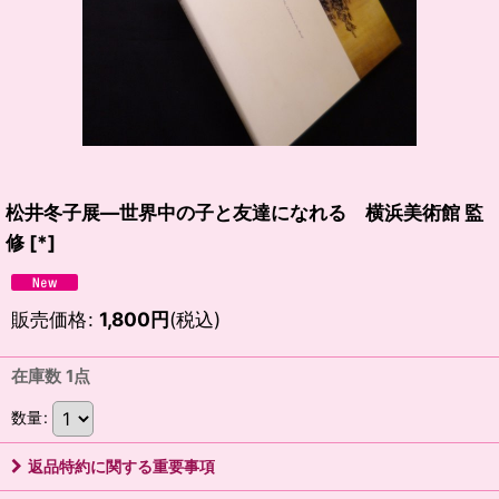
松井冬子展―世界中の子と友達になれる 横浜美術館 監
修
[
*
]
販売価格
:
1,800
円
(税込)
在庫数 1点
数量
:
返品特約に関する重要事項