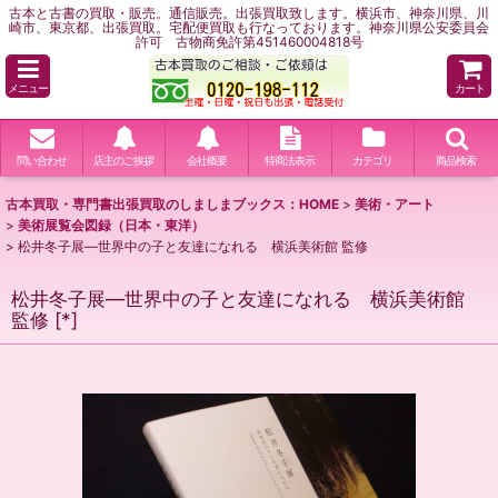
古本と古書の買取・販売。通信販売。出張買取致します。横浜市、神奈川県、川
崎市、東京都、出張買取。宅配便買取も行なっております。神奈川県公安委員会
許可 古物商免許第451460004818号
メニュー
カート
問い合わせ
店主のご挨拶
会社概要
特商法表示
カテゴリ
商品検索
古本買取・専門書出張買取のしましまブックス：HOME
>
美術・アート
>
美術展覧会図録（日本・東洋）
>
松井冬子展―世界中の子と友達になれる 横浜美術館 監修
松井冬子展―世界中の子と友達になれる 横浜美術館
監修
[
*
]