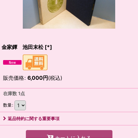
金家鐔 池田末松
[
*
]
販売価格
:
6,000
円
(税込)
在庫数 1点
数量
:
返品特約に関する重要事項
カートに入れる