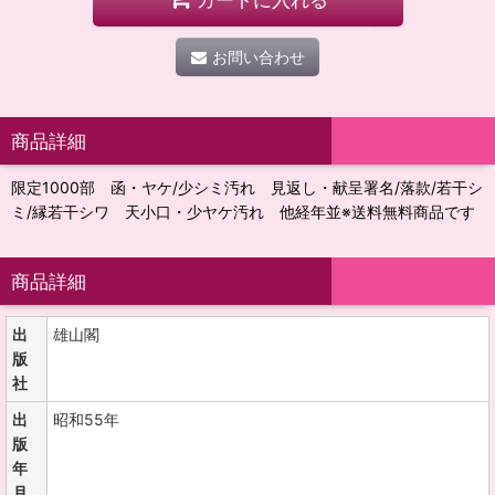
お問い合わせ
商品詳細
限定1000部 函・ヤケ/少シミ汚れ 見返し・献呈署名/落款/若干シ
ミ/縁若干シワ 天小口・少ヤケ汚れ 他経年並※送料無料商品です
商品詳細
出
雄山閣
版
社
出
昭和55年
版
年
月