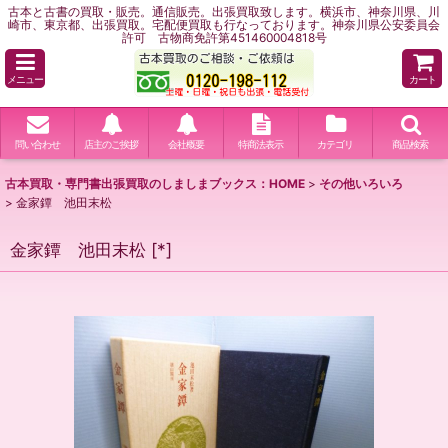
古本と古書の買取・販売。通信販売。出張買取致します。横浜市、神奈川県、川
崎市、東京都、出張買取。宅配便買取も行なっております。神奈川県公安委員会
許可 古物商免許第451460004818号
メニュー
カート
問い合わせ
店主のご挨拶
会社概要
特商法表示
カテゴリ
商品検索
古本買取・専門書出張買取のしましまブックス：HOME
>
その他いろいろ
>
金家鐔 池田末松
金家鐔 池田末松
[
*
]