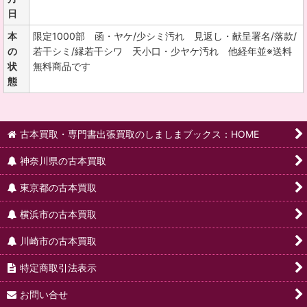
日
本
限定1000部 函・ヤケ/少シミ汚れ 見返し・献呈署名/落款/
の
若干シミ/縁若干シワ 天小口・少ヤケ汚れ 他経年並※送料
状
無料商品です
態
古本買取・専門書出張買取のしましまブックス：HOME
神奈川県の古本買取
東京都の古本買取
横浜市の古本買取
川崎市の古本買取
特定商取引法表示
お問い合せ