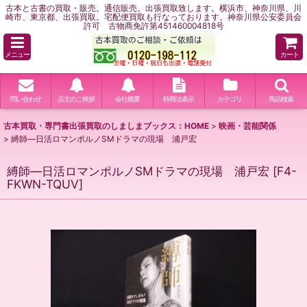
古本と古書の買取・販売。通信販売。出張買取致します。横浜市、神奈川県、川
崎市、東京都、出張買取。宅配便買取も行なっております。神奈川県公安委員会
許可 古物商免許第451460004818号
メニュー
カート
問い合わせ
店主のご挨拶
会社概要
特商法表示
カテゴリ
商品検索
古本買取・専門書出張買取のしましまブックス：HOME
>
映画・芸能関係
>
縛師―日活ロマンポルノSMドラマの現場 浦戸宏
縛師―日活ロマンポルノSMドラマの現場 浦戸宏
[
F4-
FKWN-TQUV
]