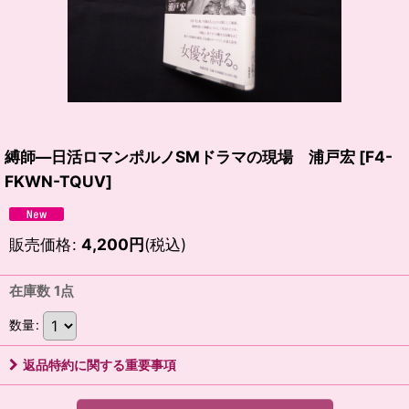
縛師―日活ロマンポルノSMドラマの現場 浦戸宏
[
F4-
FKWN-TQUV
]
販売価格
:
4,200
円
(税込)
在庫数 1点
数量
:
返品特約に関する重要事項