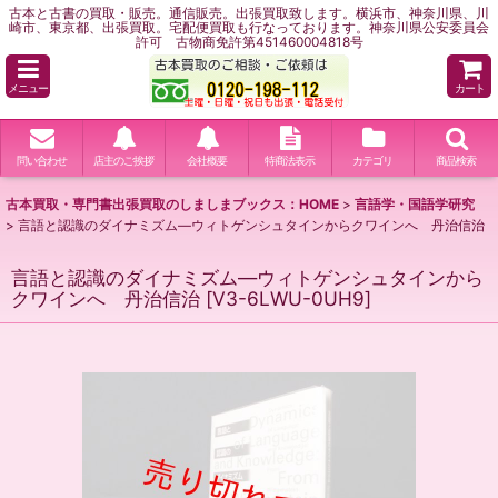
古本と古書の買取・販売。通信販売。出張買取致します。横浜市、神奈川県、川
崎市、東京都、出張買取。宅配便買取も行なっております。神奈川県公安委員会
許可 古物商免許第451460004818号
メニュー
カート
問い合わせ
店主のご挨拶
会社概要
特商法表示
カテゴリ
商品検索
古本買取・専門書出張買取のしましまブックス：HOME
>
言語学・国語学研究
>
言語と認識のダイナミズム―ウィトゲンシュタインからクワインへ 丹治信治
言語と認識のダイナミズム―ウィトゲンシュタインから
クワインへ 丹治信治
[
V3-6LWU-0UH9
]