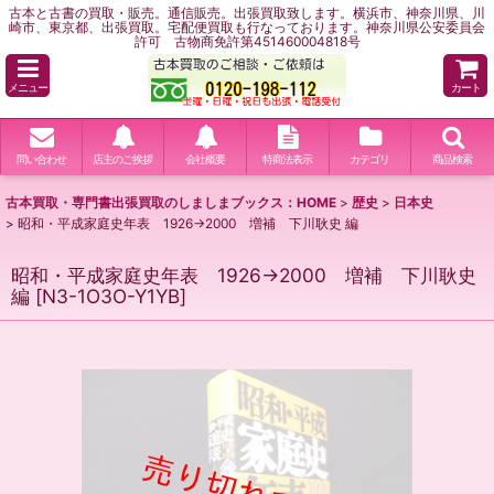
古本と古書の買取・販売。通信販売。出張買取致します。横浜市、神奈川県、川
崎市、東京都、出張買取。宅配便買取も行なっております。神奈川県公安委員会
許可 古物商免許第451460004818号
メニュー
カート
問い合わせ
店主のご挨拶
会社概要
特商法表示
カテゴリ
商品検索
古本買取・専門書出張買取のしましまブックス：HOME
>
歴史
>
日本史
>
昭和・平成家庭史年表 1926→2000 増補 下川耿史 編
昭和・平成家庭史年表 1926→2000 増補 下川耿史
編
[
N3-1O3O-Y1YB
]