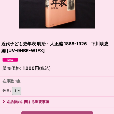
近代子ども史年表 明治・大正編 1868-1926 下川耿史
編
[
UV-9NBE-W1FX
]
販売価格
:
1,000
円
(税込)
在庫数 1点
数量
:
返品特約に関する重要事項