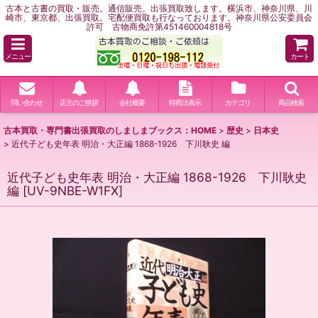
古本と古書の買取・販売。通信販売。出張買取致します。横浜市、神奈川県、川
崎市、東京都、出張買取。宅配便買取も行なっております。神奈川県公安委員会
許可 古物商免許第451460004818号
メニュー
カート
問い合わせ
店主のご挨拶
会社概要
特商法表示
カテゴリ
商品検索
古本買取・専門書出張買取のしましまブックス：HOME
>
歴史
>
日本史
>
近代子ども史年表 明治・大正編 1868-1926 下川耿史 編
近代子ども史年表 明治・大正編 1868-1926 下川耿史
編
[
UV-9NBE-W1FX
]