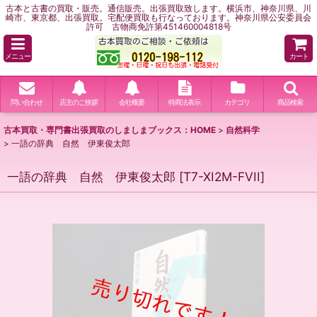
古本と古書の買取・販売。通信販売。出張買取致します。横浜市、神奈川県、川
崎市、東京都、出張買取。宅配便買取も行なっております。神奈川県公安委員会
許可 古物商免許第451460004818号
メニュー
カート
問い合わせ
店主のご挨拶
会社概要
特商法表示
カテゴリ
商品検索
古本買取・専門書出張買取のしましまブックス：HOME
>
自然科学
>
一語の辞典 自然 伊東俊太郎
一語の辞典 自然 伊東俊太郎
[
T7-XI2M-FVII
]