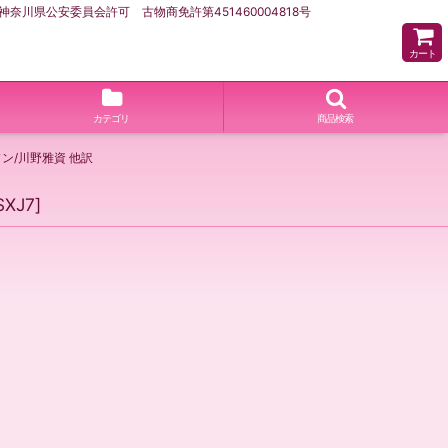
県公安委員会許可 古物商免許第451460004818号
カート
カテゴリ
商品検索
ン/川野雅資 他訳
SXJ7
]