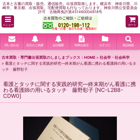
古本と古書の買取・販売。通信販売。出張買取致します。横浜市、神奈川県、川
崎市、東京都、出張買取。宅配便買取も行なっております。神奈川県公安委員会
許可 古物商免許第451460004818号
メニュー
カート
問い合わせ
店主のご挨拶
会社概要
特商法表示
カテゴリ
商品検索
古本買取・専門書出張買取のしましまブックス：HOME
>
社会学・社会科学
>
看護とタッチに関する実践的研究―終末期がん看護に携わる看護師の用いるタ
ッチ 藤野彰子
看護とタッチに関する実践的研究―終末期がん看護に携
わる看護師の用いるタッチ 藤野彰子
[
NC-L2B8-
CDW0
]