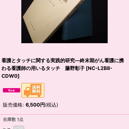
看護とタッチに関する実践的研究―終末期がん看護に携
わる看護師の用いるタッチ 藤野彰子
[
NC-L2B8-
CDW0
]
販売価格
:
6,500
円
(税込)
在庫数 1点