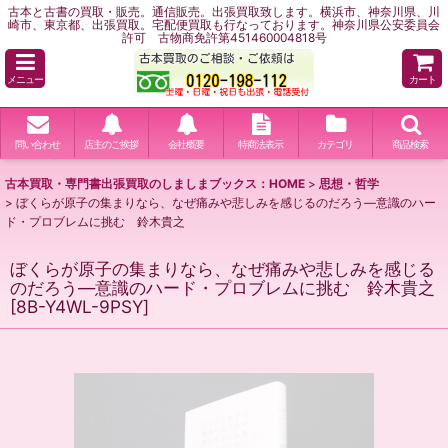
古本と古書の買取・販売。通信販売。出張買取致します。横浜市、神奈川県、川
崎市、東京都、出張買取。宅配便買取も行なっております。神奈川県公安委員会
許可 古物商免許第451460004818号
メニュー
カート
問い合わせ
店主のご挨拶
会社概要
特商法表示
カテゴリ
商品検索
古本買取・専門書出張買取のしましまブックス：HOME
>
思想・哲学
>
ぼくらが原子の集まりなら、なぜ痛みや悲しみを感じるのだろう―意識のハー
ド・プロブレムに挑む 鈴木貴之
ぼくらが原子の集まりなら、なぜ痛みや悲しみを感じる
のだろう―意識のハード・プロブレムに挑む 鈴木貴之
[
8B-Y4WL-9PSY
]