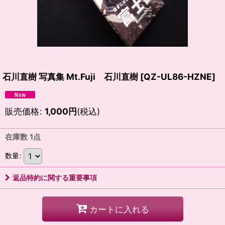
石川直樹 写真集 Mt.Fuji 石川直樹
[
QZ-UL86-HZNE
]
販売価格
:
1,000
円
(税込)
在庫数 1点
数量
:
返品特約に関する重要事項
カートに入れる