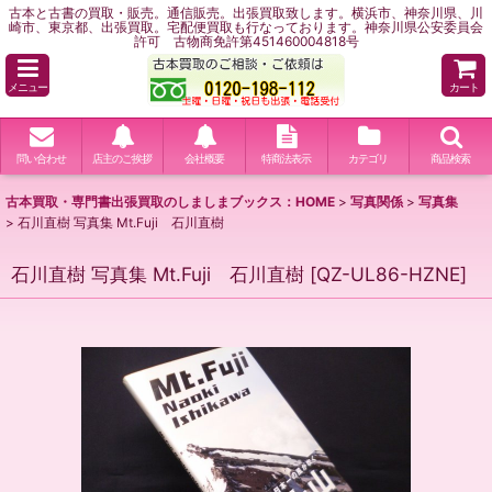
古本と古書の買取・販売。通信販売。出張買取致します。横浜市、神奈川県、川
崎市、東京都、出張買取。宅配便買取も行なっております。神奈川県公安委員会
許可 古物商免許第451460004818号
メニュー
カート
問い合わせ
店主のご挨拶
会社概要
特商法表示
カテゴリ
商品検索
古本買取・専門書出張買取のしましまブックス：HOME
>
写真関係
>
写真集
>
石川直樹 写真集 Mt.Fuji 石川直樹
石川直樹 写真集 Mt.Fuji 石川直樹
[
QZ-UL86-HZNE
]