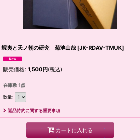
蝦夷と天ノ朝の研究 菊池山哉
[
JK-RDAV-TMUK
]
販売価格
:
1,500
円
(税込)
在庫数 1点
数量
:
返品特約に関する重要事項
カートに入れる