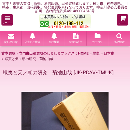
古本と古書の買取・販売。通信販売。出張買取致します。横浜市、神奈川県、川
崎市、東京都、出張買取。宅配便買取も行なっております。神奈川県公安委員会
許可 古物商免許第451460004818号
メニュー
カート
問い合わせ
店主のご挨拶
会社概要
特商法表示
カテゴリ
商品検索
古本買取・専門書出張買取のしましまブックス：HOME
>
歴史
>
日本史
>
蝦夷と天ノ朝の研究 菊池山哉
蝦夷と天ノ朝の研究 菊池山哉
[
JK-RDAV-TMUK
]