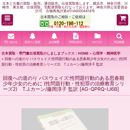
古本と古書の買取・販売。通信販売。出張買取致します。横浜市、神奈川県、川
崎市、東京都、出張買取。宅配便買取も行なっております。神奈川県公安委員会
許可 古物商免許第451460004818号
メニュー
カート
問い合わせ
店主のご挨拶
会社概要
特商法表示
カテゴリ
商品検索
古本買取・専門書出張買取のしましまブックス：HOME
>
心理学・精神医学
>
回復への道のり パスウェイズ:性問題行動のある思春期少年少女のために (性問
題行動・性犯罪の治療教育シリーズ2) T.J.カーン/藤岡淳子 監訳
回復への道のり パスウェイズ:性問題行動のある思春期
少年少女のために (性問題行動・性犯罪の治療教育シリ
ーズ2) T.J.カーン/藤岡淳子 監訳
[
AG-QPRQ-IJ6B
]