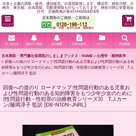
古本と古書の買取・販売。通信販売。出張買取致します。横浜市、神奈川県、川
崎市、東京都、出張買取。宅配便買取も行なっております。神奈川県公安委員会
許可 古物商免許第451460004818号
メニュー
カート
問い合わせ
店主のご挨拶
会社概要
特商法表示
カテゴリ
商品検索
古本買取・専門書出張買取のしましまブックス：HOME
>
心理学・精神医学
>
回復への道のり ロードマップ:性問題行動のある児童および性問題行動のある知
的障害をもつ少年少女のために (性問題行動・性犯罪の治療教育シリーズ3) T.J.
カーン/藤岡淳子 監訳
回復への道のり ロードマップ:性問題行動のある児童お
よび性問題行動のある知的障害をもつ少年少女のために
(性問題行動・性犯罪の治療教育シリーズ3) T.J.カー
ン/藤岡淳子 監訳
[
D8-N10N-JNRL
]