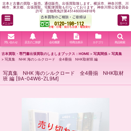
古本と古書の買取・販売。通信販売。出張買取致します。横浜市、神奈川県、川
崎市、東京都、出張買取。宅配便買取も行なっております。神奈川県公安委員会
許可 古物商免許第451460004818号
メニュー
カート
問い合わせ
店主のご挨拶
会社概要
特商法表示
カテゴリ
商品検索
古本買取・専門書出張買取のしましまブックス：HOME
>
写真関係
>
写真集
>
写真集 NHK 海のシルクロード 全4冊揃 NHK取材班 編
写真集 NHK 海のシルクロード 全4冊揃 NHK取材
班 編
[
9A-04W6-ZL9M
]