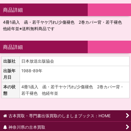
商品詳細
4冊1函入 函・若干ヤケ汚れ/少傷褪色 2巻カバー背・若干褪色
他経年並※送料無料商品です
商品詳細
出版社
日本放送出版協会
出版年
1988-89年
月日
本の状
4冊1函入 函・若干ヤケ汚れ/少傷褪色 2巻カバー背・
態
若干褪色 他経年並
古本買取・専門書出張買取のしましまブックス：HOME
神奈川県の古本買取