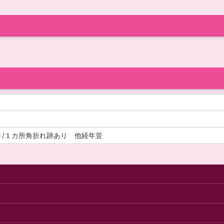
並
/１カ所角折れ跡あり 他経年並