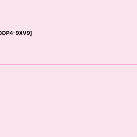
QDP4-9XV9
]