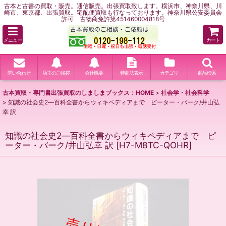
古本と古書の買取・販売。通信販売。出張買取致します。横浜市、神奈川県、川
崎市、東京都、出張買取。宅配便買取も行なっております。神奈川県公安委員会
許可 古物商免許第451460004818号
メニュー
カート
問い合わせ
店主のご挨拶
会社概要
特商法表示
カテゴリ
商品検索
古本買取・専門書出張買取のしましまブックス：HOME
>
社会学・社会科学
>
知識の社会史2―百科全書からウィキペディアまで ピーター・バーク/井山弘
幸 訳
知識の社会史2―百科全書からウィキペディアまで ピ
ーター・バーク/井山弘幸 訳
[
H7-M8TC-QOHR
]