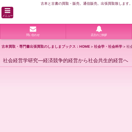
古本と古書の買取・販売。通信販売。出張買取致します。横
メニュー
問い合わせ
店主のご挨拶
古本買取・専門書出張買取のしましまブックス：HOME
>
社会学・社会科学
>
社
社会経営学研究―経済競争的経営から社会共生的経営へ