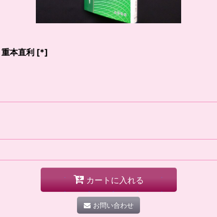
 重本直利
[
*
]
カートに入れる
お問い合わせ