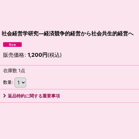
社会経営学研究―経済競争的経営から社会共生的経営へ
販売価格
:
1,200
円
(税込)
在庫数 1点
数量
:
返品特約に関する重要事項