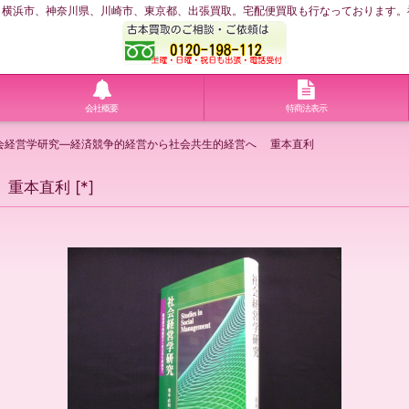
浜市、神奈川県、川崎市、東京都、出張買取。宅配便買取も行なっております。神奈川
会社概要
特商法表示
会経営学研究―経済競争的経営から社会共生的経営へ 重本直利
 重本直利
[
*
]