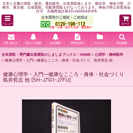
古本と古書の買取・販売。通信販売。出張買取致します。横浜市、神奈川県、川
崎市、東京都、出張買取。宅配便買取も行なっております。神奈川県公安委員会
許可 古物商免許第451460004818号
メニュー
カート
問い合わせ
店主のご挨拶
会社概要
特商法表示
カテゴリ
商品検索
古本買取・専門書出張買取のしましまブックス：HOME
>
心理学・精神医学
>
健康心理学・入門―健康なこころ・身体・社会づくり 島井哲志 他
健康心理学・入門―健康なこころ・身体・社会づくり
島井哲志 他
[
5H-J7G1-J7FU
]