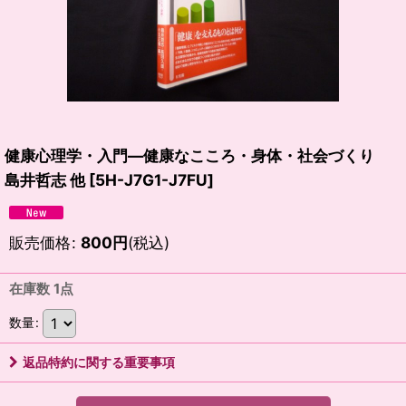
健康心理学・入門―健康なこころ・身体・社会づくり
島井哲志 他
[
5H-J7G1-J7FU
]
販売価格
:
800
円
(税込)
在庫数 1点
数量
:
返品特約に関する重要事項