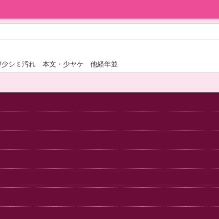
/少シミ汚れ 本文・少ヤケ 他経年並