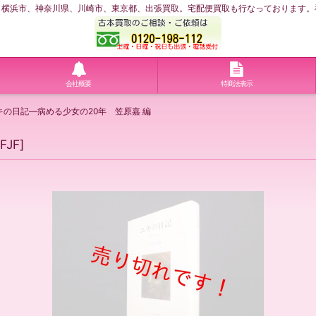
浜市、神奈川県、川崎市、東京都、出張買取。宅配便買取も行なっております。神奈川
会社概要
特商法表示
キの日記―病める少女の20年 笠原嘉 編
FJF
]