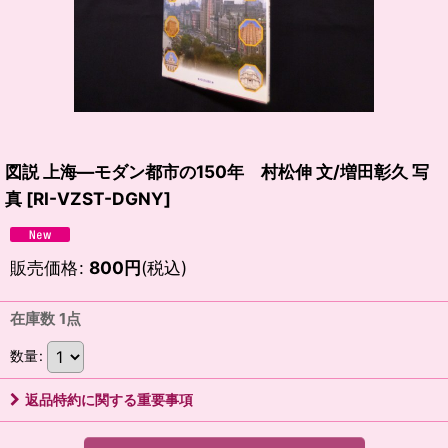
図説 上海―モダン都市の150年 村松伸 文/増田彰久 写
真
[
RI-VZST-DGNY
]
販売価格
:
800
円
(税込)
在庫数 1点
数量
:
返品特約に関する重要事項