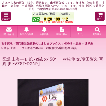
古本と古書の買取・販売。通信販売。出張買取致します。横浜市、神奈川県、川
崎市、東京都、出張買取。宅配便買取も行なっております。神奈川県公安委員会
許可 古物商免許第451460004818号
メニュー
カート
問い合わせ
店主のご挨拶
会社概要
特商法表示
カテゴリ
商品検索
古本買取・専門書出張買取のしましまブックス：HOME
>
歴史
>
世界史
>
図説 上海―モダン都市の150年 村松伸 文/増田彰久 写真
図説 上海―モダン都市の150年 村松伸 文/増田彰久 写
真
[
RI-VZST-DGNY
]