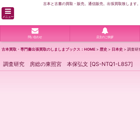
古本と古書の買取・販売。通信販売。出張買取致します。横
メニュー
問い合わせ
店主のご挨拶
古本買取・専門書出張買取のしましまブックス：HOME
>
歴史
>
日本史
>
調査研
調査研究 房総の東照宮 本保弘文
[
QS-NTQ1-L8S7
]