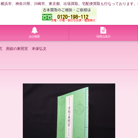
浜市、神奈川県、川崎市、東京都、出張買取。宅配便買取も行なっております。神奈川
会社概要
特商法表示
究 房総の東照宮 本保弘文