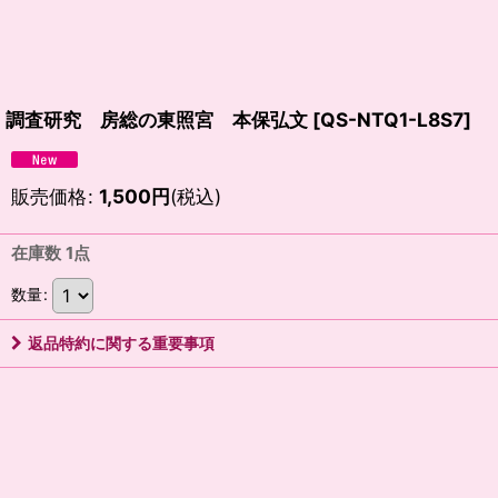
調査研究 房総の東照宮 本保弘文
[
QS-NTQ1-L8S7
]
販売価格
:
1,500
円
(税込)
在庫数 1点
数量
:
返品特約に関する重要事項