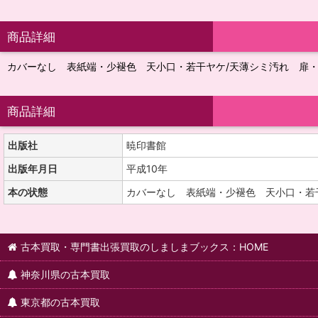
商品詳細
カバーなし 表紙端・少褪色 天小口・若干ヤケ/天薄シミ汚れ 扉
商品詳細
出版社
暁印書館
出版年月日
平成10年
本の状態
カバーなし 表紙端・少褪色 天小口・若
古本買取・専門書出張買取のしましまブックス：HOME
神奈川県の古本買取
東京都の古本買取