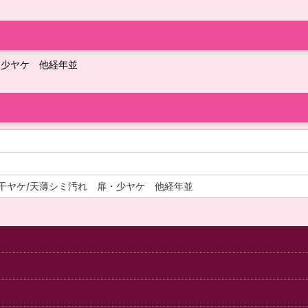
・少ヤケ 他経年並
干ヤケ/天薄シミ汚れ 扉・少ヤケ 他経年並