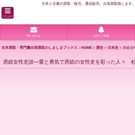
古本と古書の買取・販売。通信販売。出張買取致します。横
メニュー
問い合わせ
店主のご挨拶
古本買取・専門書出張買取のしましまブックス：HOME
>
歴史
>
日本史
>
房総女
房総女性史談―愛と勇気で房総の女性史を彩った人々 