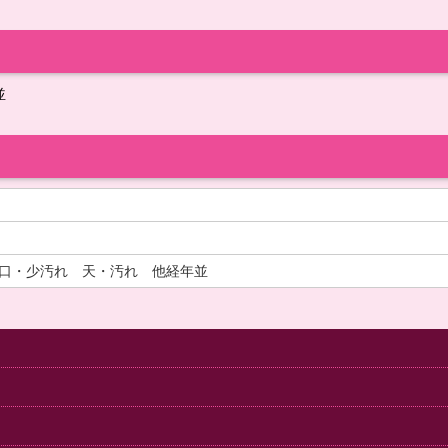
並
小口・少汚れ 天・汚れ 他経年並