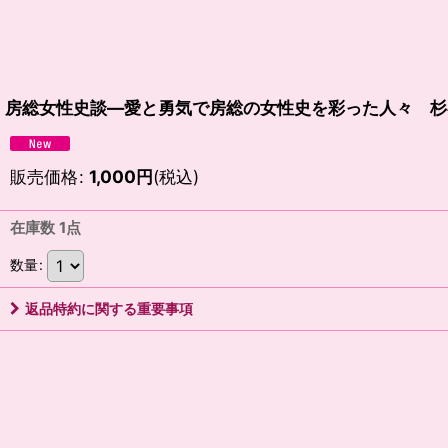
房総女性史談―愛と勇気で房総の女性史を彩った人々 杉
販売価格
:
1,000
円
(税込)
在庫数 1点
数量
:
返品特約に関する重要事項