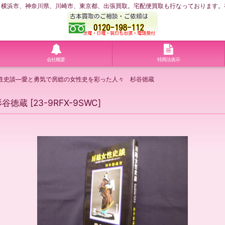
浜市、神奈川県、川崎市、東京都、出張買取。宅配便買取も行なっております。神奈川
会社概要
特商法表示
性史談―愛と勇気で房総の女性史を彩った人々 杉谷徳蔵
杉谷徳蔵
[
23-9RFX-9SWC
]