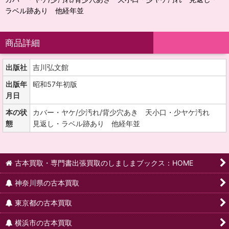
ラベル跡あり 他経年並
商品詳細
出版社
吉川弘文館
出版年
昭和57年初版
月日
本の状
カバー・ヤケ/少汚れ/背少穴あき 天小口・少ヤケ汚れ
態
見返し・ラベル跡あり 他経年並
古本買取・専門書出張買取のしましまブックス：HOME
神奈川県の古本買取
東京都の古本買取
横浜市の古本買取