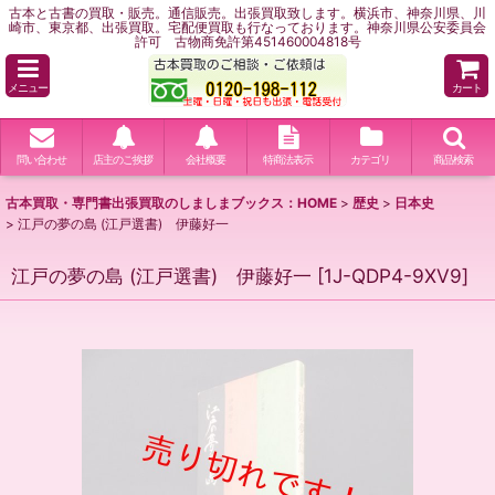
古本と古書の買取・販売。通信販売。出張買取致します。横浜市、神奈川県、川
崎市、東京都、出張買取。宅配便買取も行なっております。神奈川県公安委員会
許可 古物商免許第451460004818号
メニュー
カート
問い合わせ
店主のご挨拶
会社概要
特商法表示
カテゴリ
商品検索
古本買取・専門書出張買取のしましまブックス：HOME
>
歴史
>
日本史
>
江戸の夢の島 (江戸選書) 伊藤好一
江戸の夢の島 (江戸選書) 伊藤好一
[
1J-QDP4-9XV9
]