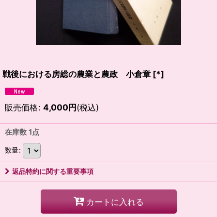
戦後における房総の農業と農政 小倉章
[
*
]
販売価格
:
4,000
円
(税込)
在庫数 1点
数量
:
返品特約に関する重要事項
カートに入れる