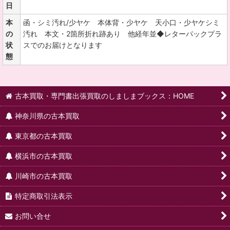
日
本
函・シミ汚れ/少ヤケ 本体背・少ヤケ 天小口・少ヤケシミ
の
汚れ 本文・2箇所折れ跡あり 他経年並◆レターパックプラ
状
スでのお届けとなります
態
古本買取・専門書出張買取のしましまブックス：HOME
神奈川県の古本買取
東京都の古本買取
横浜市の古本買取
川崎市の古本買取
特定商取引法表示
お問い合せ