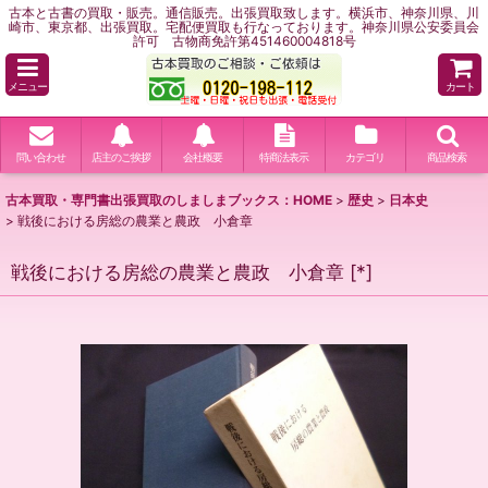
古本と古書の買取・販売。通信販売。出張買取致します。横浜市、神奈川県、川
崎市、東京都、出張買取。宅配便買取も行なっております。神奈川県公安委員会
許可 古物商免許第451460004818号
メニュー
カート
問い合わせ
店主のご挨拶
会社概要
特商法表示
カテゴリ
商品検索
古本買取・専門書出張買取のしましまブックス：HOME
>
歴史
>
日本史
>
戦後における房総の農業と農政 小倉章
戦後における房総の農業と農政 小倉章
[
*
]