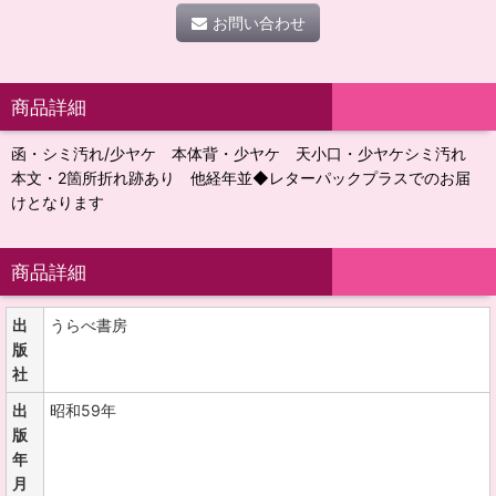
お問い合わせ
商品詳細
函・シミ汚れ/少ヤケ 本体背・少ヤケ 天小口・少ヤケシミ汚れ
本文・2箇所折れ跡あり 他経年並◆レターパックプラスでのお届
けとなります
商品詳細
出
うらべ書房
版
社
出
昭和59年
版
年
月