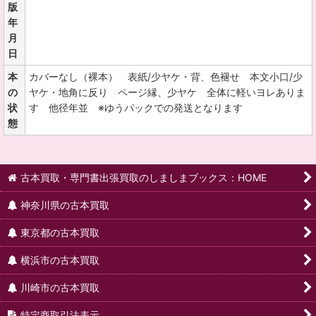
版
年
月
日
本
カバーなし（裸本） 表紙/少ヤケ・背、色褪せ 本文小口/少
の
ヤケ・地角に反り ページ縁、少ヤケ 全体に軽いヨレありま
状
す 他径年並 ※ゆうパックでの発送となります
態
古本買取・専門書出張買取のしましまブックス：HOME
神奈川県の古本買取
東京都の古本買取
横浜市の古本買取
川崎市の古本買取
特定商取引法表示