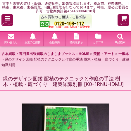
古本と古書の買取・販売。通信販売。出張買取致します。横浜市、神奈川県、川
崎市、東京都、出張買取。宅配便買取も行なっております。神奈川県公安委員会
許可 古物商免許第451460004818号
メニュー
カート
問い合わせ
店主のご挨拶
会社概要
特商法表示
カテゴリ
商品検索
古本買取・専門書出張買取のしましまブックス：HOME
>
美術・アート
>
一般本
>
緑のデザイン図鑑 配植のテクニックと作庭の手法 樹木・植栽・庭づくり 建築
知識別冊
緑のデザイン図鑑 配植のテクニックと作庭の手法 樹
木・植栽・庭づくり 建築知識別冊
[
K0-1RNU-IDMJ
]