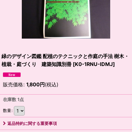
緑のデザイン図鑑 配植のテクニックと作庭の手法 樹木・
植栽・庭づくり 建築知識別冊
[
K0-1RNU-IDMJ
]
販売価格
:
1,800
円
(税込)
在庫数 1点
数量
:
返品特約に関する重要事項