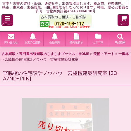
古本と古書の買取・販売。通信販売。出張買取致します。横浜市、神奈川県、川
崎市、東京都、出張買取。宅配便買取も行なっております。神奈川県公安委員会
許可 古物商免許第451460004818号
メニュー
カート
問い合わせ
店主のご挨拶
会社概要
特商法表示
カテゴリ
商品検索
古本買取・専門書出張買取のしましまブックス：HOME
>
美術・アート
>
一般本
>
宮脇檀の住宅設計ノウハウ 宮脇檀建築研究室
宮脇檀の住宅設計ノウハウ 宮脇檀建築研究室
[
2Q-
A7ND-T1IN
]