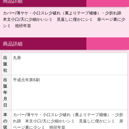
商品詳細
カバー/薄ヤケ・小口スレ少破れ（裏よりテープ補修）・少折れ跡
本文小口/天に少細かいシミ 見返しに僅かにシミ 扉ページ裏に少
シミ 他径年並
商品詳細
出
丸善
版
社
出
平成元年第6刷
版
年
月
日
本
カバー/薄ヤケ・小口スレ少破れ（裏よりテープ補修）・少折
の
れ跡 本文小口/天に少細かいシミ 見返しに僅かにシミ 扉
状
ページ裏に少シミ 他径年並