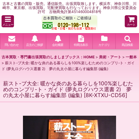
古本と古書の買取・販売。通信販売。出張買取致します。横浜市、神奈川県、川
崎市、東京都、出張買取。宅配便買取も行なっております。神奈川県公安委員会
許可 古物商免許第451460004818号
メニュー
カート
問い合わせ
店主のご挨拶
会社概要
特商法表示
カテゴリ
商品検索
古本買取・専門書出張買取のしましまブックス：HOME
>
美術・アート
>
一般本
>
薪スト-ブ大全: 暖かな炎のある暮らしを100%楽しむためのコンプリ-ト・ガイ
ド (夢丸ログハウス選書 2) 夢の丸太小屋に暮らす編集部 (編集)
薪スト-ブ大全: 暖かな炎のある暮らしを100%楽しむた
めのコンプリ-ト・ガイド (夢丸ログハウス選書 2) 夢
の丸太小屋に暮らす編集部 (編集)
[
8K-XTXU-CD56
]