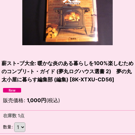
薪スト-ブ大全: 暖かな炎のある暮らしを100%楽しむため
のコンプリ-ト・ガイド (夢丸ログハウス選書 2) 夢の丸
太小屋に暮らす編集部 (編集)
[
8K-XTXU-CD56
]
販売価格
:
1,000
円
(税込)
在庫数 1点
数量
: