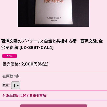
西澤文隆のディテール: 自然と共棲する術 西沢文隆, 金
沢良春 著
[
LZ-3B9T-CAL4
]
販売価格
:
2,000
円
(税込)
在庫数 1点
数量
:
返品特約に関する重要事項