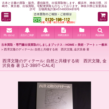
古本と古書の買取・販売。通信販売。出張買取致します。横浜市、神奈川県、川
崎市、東京都、出張買取。宅配便買取も行なっております。神奈川県公安委員会
許可 古物商免許第451460004818号
メニュー
カート
問い合わせ
店主のご挨拶
会社概要
特商法表示
カテゴリ
商品検索
古本買取・専門書出張買取のしましまブックス：HOME
>
美術・アート
>
一般本
>
西澤文隆のディテール: 自然と共棲する術 西沢文隆, 金沢良春 著
西澤文隆のディテール: 自然と共棲する術 西沢文隆, 金
沢良春 著
[
LZ-3B9T-CAL4
]