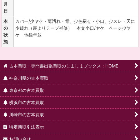
月
日
本
カバー/少ヤケ・薄汚れ・背、少色褪せ・小口、少スレ・天に
の
少破れ（裏よりテープ補修） 本文小口/ヤケ ページ少ヤ
状
ケ 他径年並
態
古本買取・専門書出張買取のしましまブックス：HOME
神奈川県の古本買取
東京都の古本買取
横浜市の古本買取
川崎市の古本買取
特定商取引法表示
お問い合せ