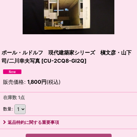
ポール・ルドルフ 現代建築家シリーズ 槇文彦・山下
司/二川幸夫写真
[
CU-2CQ8-GI2Q
]
販売価格
:
1,800
円
(税込)
在庫数 1点
数量
:
返品特約に関する重要事項