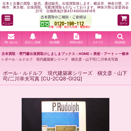
古本と古書の買取・販売。通信販売。出張買取致します。横浜市、神奈川県、川
崎市、東京都、出張買取。宅配便買取も行なっております。神奈川県公安委員会
許可 古物商免許第451460004818号
メニュー
カート
問い合わせ
店主のご挨拶
会社概要
特商法表示
カテゴリ
商品検索
古本買取・専門書出張買取のしましまブックス：HOME
>
美術・アート
>
一般本
>
ポール・ルドルフ 現代建築家シリーズ 槇文彦・山下司/二川幸夫写真
ポール・ルドルフ 現代建築家シリーズ 槇文彦・山下
司/二川幸夫写真
[
CU-2CQ8-GI2Q
]