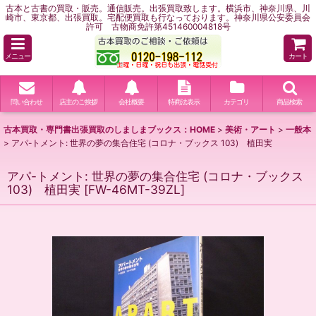
古本と古書の買取・販売。通信販売。出張買取致します。横浜市、神奈川県、川
崎市、東京都、出張買取。宅配便買取も行なっております。神奈川県公安委員会
許可 古物商免許第451460004818号
メニュー
カート
問い合わせ
店主のご挨拶
会社概要
特商法表示
カテゴリ
商品検索
古本買取・専門書出張買取のしましまブックス：HOME
>
美術・アート
>
一般本
>
アパ-トメント: 世界の夢の集合住宅 (コロナ・ブックス 103) 植田実
アパ-トメント: 世界の夢の集合住宅 (コロナ・ブックス
103) 植田実
[
FW-46MT-39ZL
]