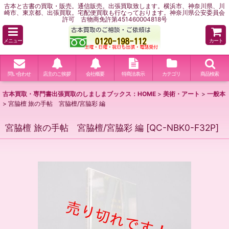
古本と古書の買取・販売。通信販売。出張買取致します。横浜市、神奈川県、川
崎市、東京都、出張買取。宅配便買取も行なっております。神奈川県公安委員会
許可 古物商免許第451460004818号
メニュー
カート
問い合わせ
店主のご挨拶
会社概要
特商法表示
カテゴリ
商品検索
古本買取・専門書出張買取のしましまブックス：HOME
>
美術・アート
>
一般本
>
宮脇檀 旅の手帖 宮脇檀/宮脇彩 編
宮脇檀 旅の手帖 宮脇檀/宮脇彩 編
[
QC-NBK0-F32P
]