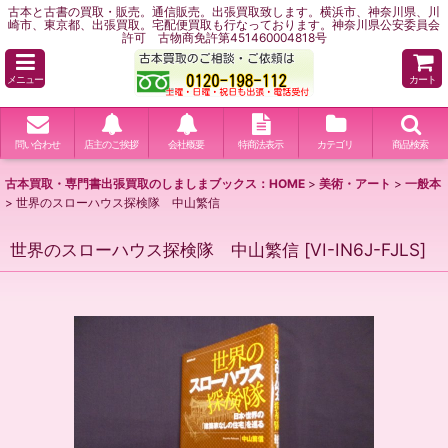
古本と古書の買取・販売。通信販売。出張買取致します。横浜市、神奈川県、川
崎市、東京都、出張買取。宅配便買取も行なっております。神奈川県公安委員会
許可 古物商免許第451460004818号
メニュー
カート
問い合わせ
店主のご挨拶
会社概要
特商法表示
カテゴリ
商品検索
古本買取・専門書出張買取のしましまブックス：HOME
>
美術・アート
>
一般本
>
世界のスローハウス探検隊 中山繁信
世界のスローハウス探検隊 中山繁信
[
VI-IN6J-FJLS
]